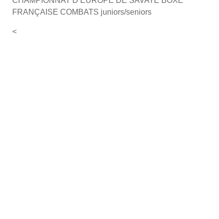
CHAMPIONNAT D’EUROPE DE SAVATE BOXE
FRANÇAISE COMBATS juniors/seniors
<